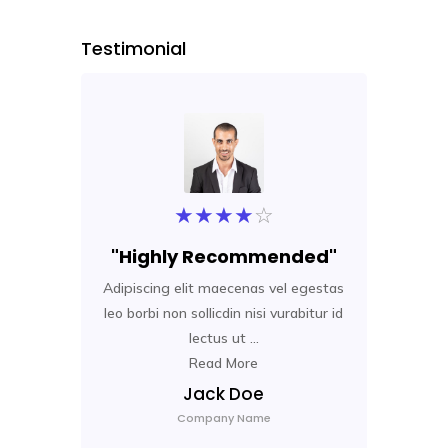
Testimonial
★
★
★
★
☆
"Highly Recommended"
"Best a
Adipiscing elit maecenas vel egestas
Adipiscing 
leo borbi non sollicdin nisi vurabitur id
leo borbi non
lectus ut ...
Read More
Jack Doe
Company Name