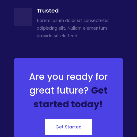
Trusted
Lorem ipsum dolor sit consectetur
adipiscing elit. Nullam elementum
gravida sit eleifend.
Are you ready for
great future?
Get
started today!
Get Started